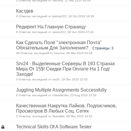
3 Ответов: последний от Vaccina, 11 Feb 2025 00:09
Кастдев
0 Ответов: последний от bishop322, 16 Oct 2024 19:38
Редирект На Главную Страницу
9 Ответов: последний от status321, 08 Jun 2024 07:24
Как Сделать Поле "электронная Почта"
Обязательным Для Заполнения?
Страницы: 3
49 Ответов: последний от Vaccina, 06 Mar 2024 03:28
Srv24 - Выделенные Серверы В 193 Странах
Мира От 15$! Скидки При Оплате На 1 Год!
Заходи!
0 Ответов: последний от srv24, 19 Dec 2023 22:53
Juggling Multiple Assignments Successfully
0 Ответов: последний от chloedecker, 23 Aug 2023 10:24
Качественная Накрутка Лайков, Подписчиков,
Просмотров В Любых Соц. Сетях
0 Ответов: последний от Tesssiiikk, 06 Mar 2023 14:52
Technical Skills Of A Software Tester