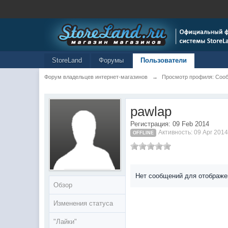
StoreLand
Форумы
Пользователи
Форум владельцев интернет-магазинов
→
Просмотр профиля: Сооб
pawlap
Регистрация: 09 Feb 2014
Активность: 09 Apr 2014
OFFLINE
Нет сообщений для отображе
Обзор
Изменения статуса
"Лайки"