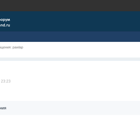
щения: pawlap
 23:23
ния