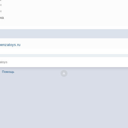
н
н
на
/penzatoys.ru
atoys
Помощь