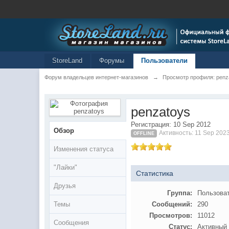
StoreLand
Форумы
Пользователи
Форум владельцев интернет-магазинов
→
Просмотр профиля: penz
penzatoys
Регистрация: 10 Sep 2012
Обзор
Активность: 11 Sep 202
OFFLINE
Изменения статуса
"Лайки"
Статистика
Друзья
Группа:
Пользова
Темы
Сообщений:
290
Просмотров:
11012
Сообщения
Статус:
Активный 