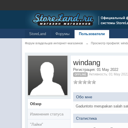
StoreLand
Форумы
Пользователи
Форум владельцев интернет-магазинов
→
Просмотр профиля: wind
windang
Регистрация: 01 May 2022
Активность: 01 May 202
OFFLINE
Обо мне
Обзор
Gaduntoto merupakan salah satu 
Изменения статуса
Статистика
"Лайки"