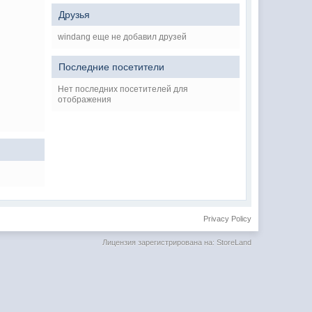
Друзья
windang еще не добавил друзей
Последние посетители
Нет последних посетителей для
отображения
Privacy Policy
Лицензия зарегистрирована на: StoreLand