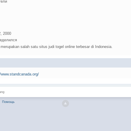
тели
, 2000
еделился
merupakan salah satu situs judi togel online terbesar di Indonesia.
//www.standcanada.org/
ang
Помощь