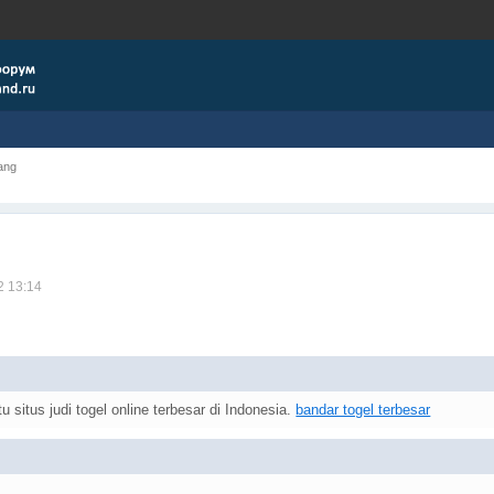
ang
2 13:14
situs judi togel online terbesar di Indonesia.
bandar togel terbesar