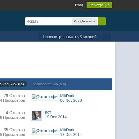
Вход
Регистрация
Google поиск
Просмотр новых публикаций
быванию (я-а)
по возрастанию (а-я)
79 Ответов
MikDark
4 Просмотров
06 Nov 2020
noff
4 Ответов
19 Dec 2014
6 Просмотров
35 Ответов
MikDark
5 Просмотров
18 Dec 2014