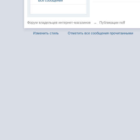
Все сообщения
Форум владельцев интернет-магазинов
→
Публикации noff
Изменить стиль
Отметить все сообщения прочитанными