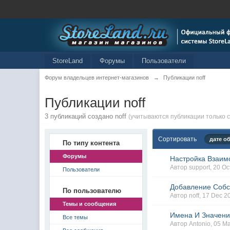
StoreLand
Форумы
Пользователи
Форум владельцев интернет-магазинов
→
Публикации noff
Публикации noff
3 публикаций создано noff
(учитываются публикации только с
Сортировать
дате о
По типу контента
Форумы
Настройка Взаим
Автор
support
, 20 O
Пользователи
Добавление Собс
По пользователю
Автор
noff
, 17 Dec 
Темы и сообщения
Имена И Значен
Все темы
Автор
Antonio
, 05 M