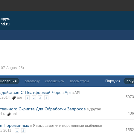
 07-August 25)
Порядок
бновления
заголовку
сообщениям
просмотрам
по у
одействия С Платформой Через Api
в
API
5073
ct 2014
api
1
2
3
4
твенного Скрипта Для Обработки Запросов
в
Другое
436
2014
api
ия Переменных
в
Язык разметки и переменные шаблонов
1552
ay 2011
1
2