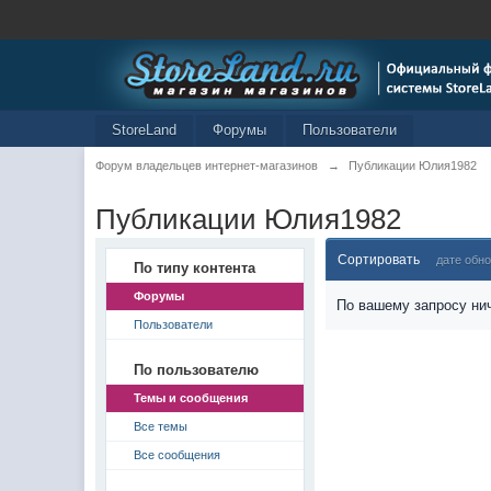
StoreLand
Форумы
Пользователи
Форум владельцев интернет-магазинов
→
Публикации Юлия1982
Публикации Юлия1982
Сортировать
дате обн
По типу контента
Форумы
По вашему запросу нич
Пользователи
По пользователю
Темы и сообщения
Все темы
Все сообщения