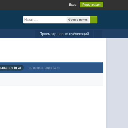
Вход
Регистрация
Google поиск
Просмотр новых публикаций
быванию (я-а)
по возрастанию (а-я)