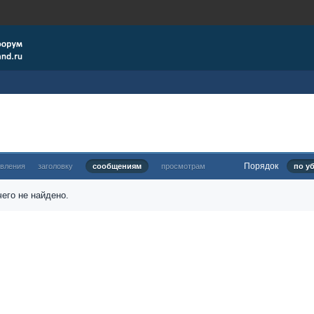
Порядок
овления
заголовку
сообщениям
просмотрам
по у
его не найдено.