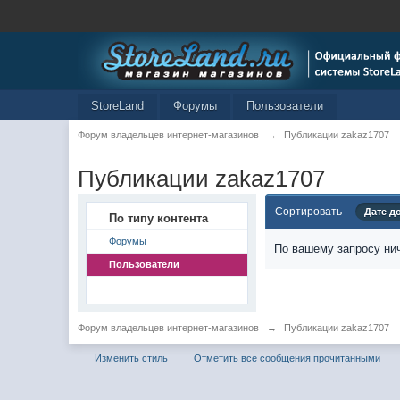
StoreLand
Форумы
Пользователи
Форум владельцев интернет-магазинов
→
Публикации zakaz1707
Публикации zakaz1707
Сортировать
Дате д
По типу контента
Форумы
По вашему запросу нич
Пользователи
Форум владельцев интернет-магазинов
→
Публикации zakaz1707
Изменить стиль
Отметить все сообщения прочитанными