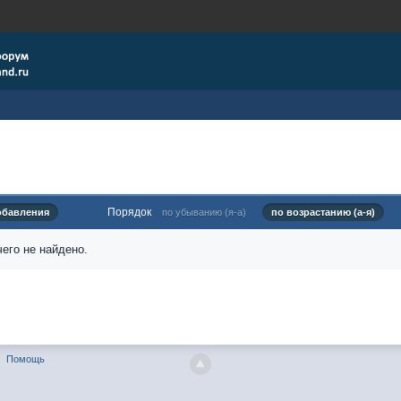
Порядок
обавления
по убыванию (я-а)
по возрастанию (а-я)
его не найдено.
Помощь