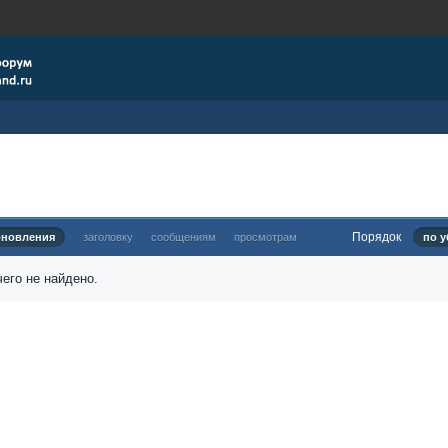
Порядок
бновления
заголовку
сообщениям
просмотрам
по у
его не найдено.