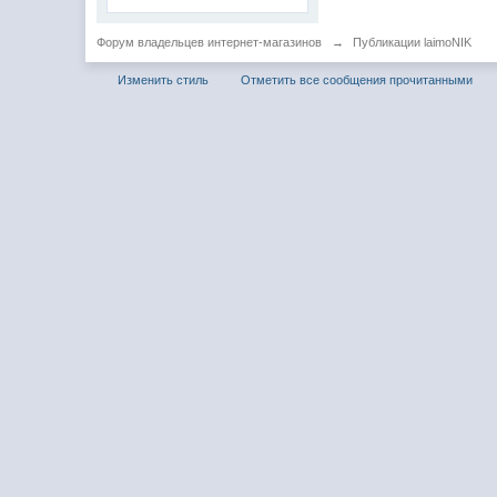
Форум владельцев интернет-магазинов
→
Публикации laimoNIK
Изменить стиль
Отметить все сообщения прочитанными