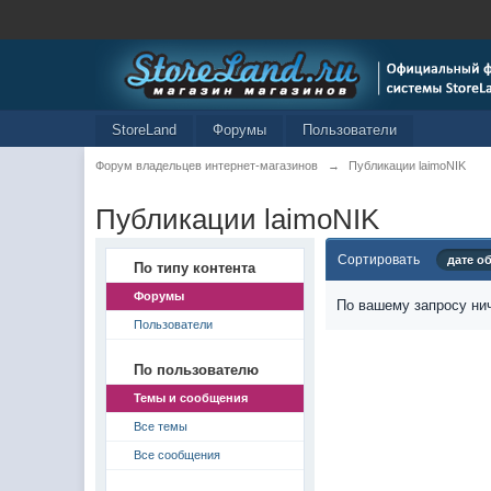
StoreLand
Форумы
Пользователи
Форум владельцев интернет-магазинов
→
Публикации laimoNIK
Публикации laimoNIK
Сортировать
дате о
По типу контента
Форумы
По вашему запросу нич
Пользователи
По пользователю
Темы и сообщения
Все темы
Все сообщения