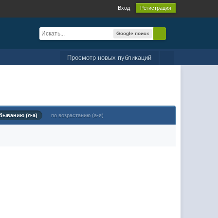
Вход
Регистрация
Google поиск
Просмотр новых публикаций
быванию (я-а)
по возрастанию (а-я)