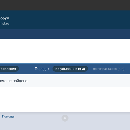
Порядок
обавления
по убыванию (я-а)
по возрастанию (а-я)
его не найдено.
Помощь