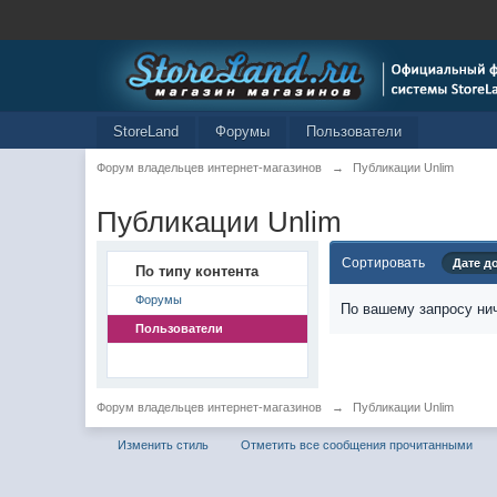
StoreLand
Форумы
Пользователи
Форум владельцев интернет-магазинов
→
Публикации Unlim
Публикации Unlim
Сортировать
Дате д
По типу контента
Форумы
По вашему запросу нич
Пользователи
Форум владельцев интернет-магазинов
→
Публикации Unlim
Изменить стиль
Отметить все сообщения прочитанными