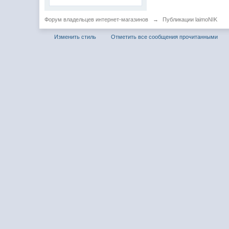
Форум владельцев интернет-магазинов
→
Публикации laimoNIK
Изменить стиль
Отметить все сообщения прочитанными