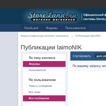
StoreLand
Форумы
Пользователи
Форум владельцев интернет-магазинов
→
Публикации laimoNIK
Публикации laimoNIK
Сортировать
дате о
По типу контента
Форумы
По вашему запросу нич
Пользователи
По пользователю
Темы и сообщения
Все темы
Все сообщения