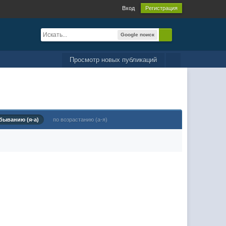
Вход
Регистрация
Google поиск
Просмотр новых публикаций
быванию (я-а)
по возрастанию (а-я)