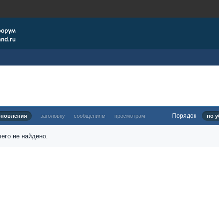
Порядок
бновления
заголовку
сообщениям
просмотрам
по у
его не найдено.