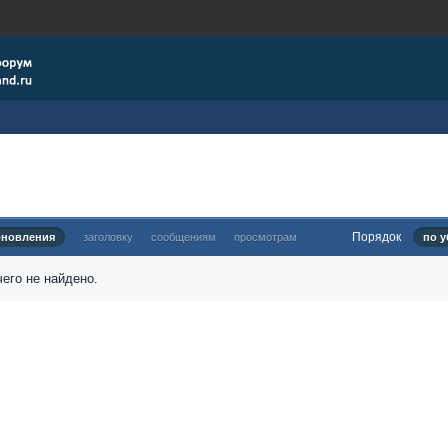
Порядок
бновления
заголовку
сообщениям
просмотрам
по у
его не найдено.