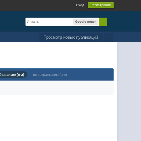
Вход
Регистрация
Google поиск
Просмотр новых публикаций
быванию (я-а)
по возрастанию (а-я)