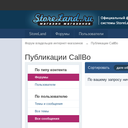
StoreLand
Форумы
Пользователи
Форум владельцев интернет-магазинов
→
Публикации CallBo
Публикации CallBo
Сортировать
дате о
По типу контента
Форумы
По вашему запросу нич
Пользователи
По пользователю
Темы и сообщения
Все темы
Все сообщения