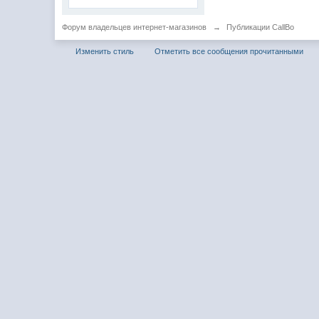
Форум владельцев интернет-магазинов
→
Публикации CallBo
Изменить стиль
Отметить все сообщения прочитанными