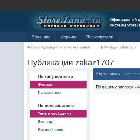
StoreLand
Форумы
Пользователи
Форум владельцев интернет-магазинов
→
Публикации zakaz1707
Публикации zakaz1707
Сортировать
дате обн
По типу контента
Форумы
По вашему запросу нич
Пользователи
По пользователю
Темы и сообщения
Все темы
Все сообщения