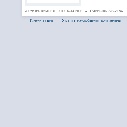
Форум владельцев интернет-магазинов
→
Публикации zakaz1707
Изменить стиль
Отметить все сообщения прочитанными