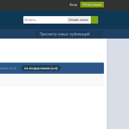
Вход
Регистрация
Google поиск
Просмотр новых публикаций
ванию (я-а)
по возрастанию (а-я)