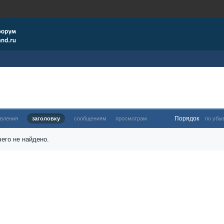
Порядок
овления
заголовку
сообщениям
просмотрам
по убы
его не найдено.