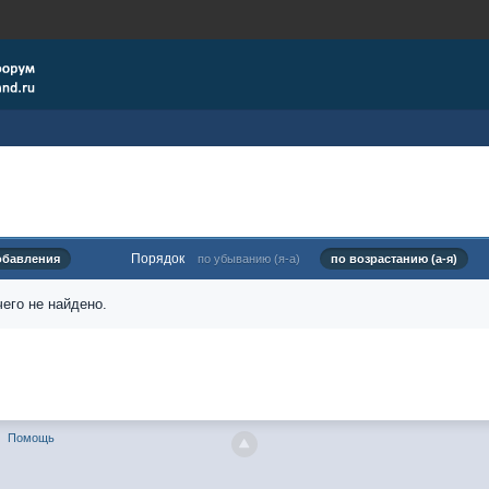
Порядок
обавления
по убыванию (я-а)
по возрастанию (а-я)
его не найдено.
Помощь