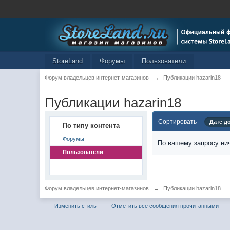
StoreLand
Форумы
Пользователи
Форум владельцев интернет-магазинов
→
Публикации hazarin18
Публикации hazarin18
Сортировать
Дате д
По типу контента
Форумы
По вашему запросу нич
Пользователи
Форум владельцев интернет-магазинов
→
Публикации hazarin18
Изменить стиль
Отметить все сообщения прочитанными