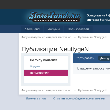
StoreLand
Форумы
Пользователи
Форум владельцев интернет-магазинов
→
Публикации NeuttygeN
Публикации NeuttygeN
Сортировать
Дате д
По типу контента
Форумы
По вашему запросу нич
Пользователи
Форум владельцев интернет-магазинов
→
Публикации NeuttygeN
Изменить стиль
Отметить все сообщения прочитанными