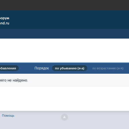
Порядок
обавления
по убыванию (я-а)
по возрастанию (а-я)
его не найдено.
Помощь