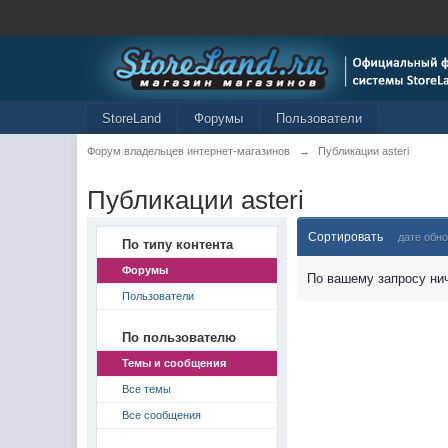
StoreLand
Форумы
Пользователи
Форум владельцев интернет-магазинов
→
Публикации asteri
Публикации asteri
Сортировать
дате обн
По типу контента
Форумы
По вашему запросу нич
Пользователи
По пользователю
Темы и сообщения
Все темы
Все сообщения