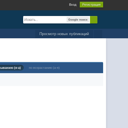
Вход
Регистрация
Google поиск
Просмотр новых публикаций
быванию (я-а)
по возрастанию (а-я)