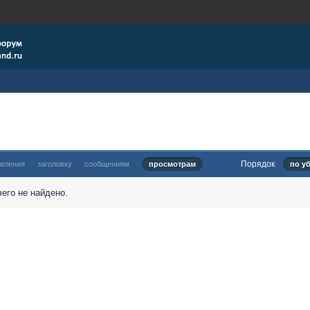
Порядок
овления
заголовку
сообщениям
просмотрам
по у
его не найдено.