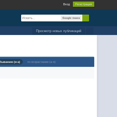
Вход
Регистрация
Google поиск
Просмотр новых публикаций
быванию (я-а)
по возрастанию (а-я)