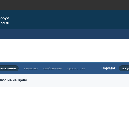
Порядок
бновления
заголовку
сообщениям
просмотрам
по у
его не найдено.