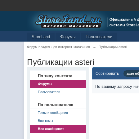
StoreLand
Форумы
Пользователи
Форум владельцев интернет-магазинов
→
Публикации asteri
Публикации asteri
Сортировать
дате о
По типу контента
Форумы
По вашему запросу нич
Пользователи
По пользователю
Темы и сообщения
Все темы
Все сообщения