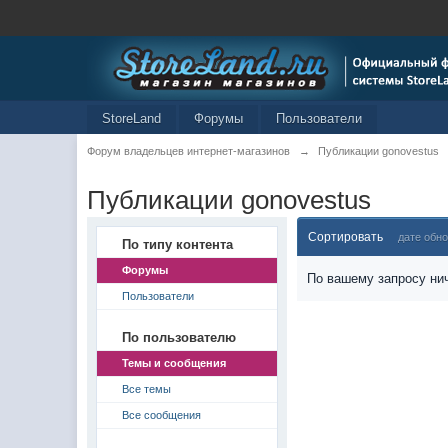
StoreLand
Форумы
Пользователи
Форум владельцев интернет-магазинов
→
Публикации gonovestus
Публикации gonovestus
Сортировать
дате обн
По типу контента
Форумы
По вашему запросу нич
Пользователи
По пользователю
Темы и сообщения
Все темы
Все сообщения