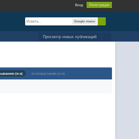
Вход
Регистрация
Google поиск
Просмотр новых публикаций
быванию (я-а)
по возрастанию (а-я)