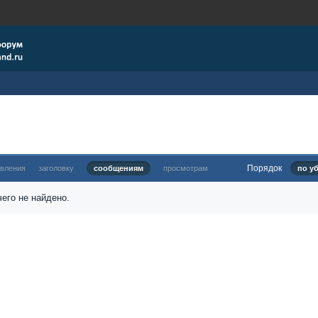
Порядок
овления
заголовку
сообщениям
просмотрам
по у
его не найдено.