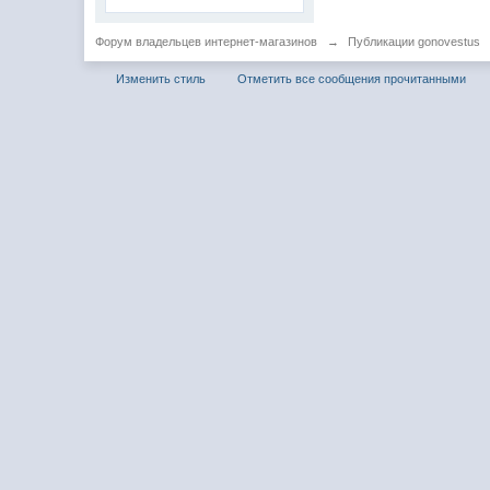
Форум владельцев интернет-магазинов
→
Публикации gonovestus
Изменить стиль
Отметить все сообщения прочитанными