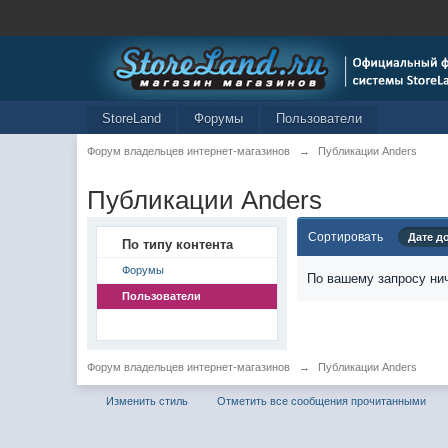
StoreLand
Форумы
Пользователи
Форум владельцев интернет-магазинов
→
Публикации Anders
Публикации Anders
Сортировать
Дате д
По типу контента
Форумы
По вашему запросу нич
Пользователи
Форум владельцев интернет-магазинов
→
Публикации Anders
Изменить стиль
Отметить все сообщения прочитанными