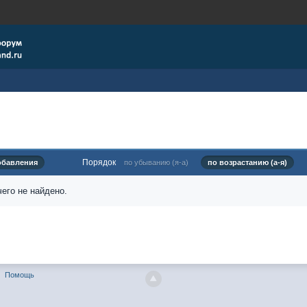
Порядок
обавления
по убыванию (я-а)
по возрастанию (а-я)
его не найдено.
Помощь