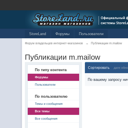
StoreLand
Форумы
Пользователи
Форум владельцев интернет-магазинов
→
Публикации m.mailow
Публикации m.mailow
Сортировать
дате обн
По типу контента
Форумы
По вашему запросу нич
Пользователи
По пользователю
Темы и сообщения
Все темы
Все сообщения