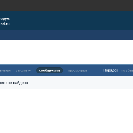
Порядок
овления
заголовку
сообщениям
просмотрам
по убы
его не найдено.