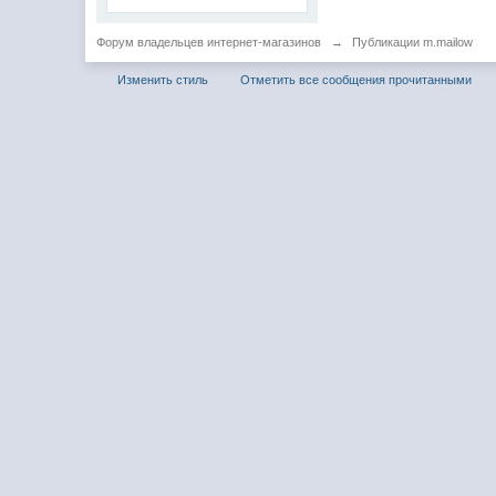
Форум владельцев интернет-магазинов
→
Публикации m.mailow
Изменить стиль
Отметить все сообщения прочитанными