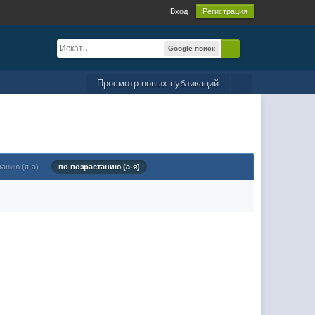
Вход
Регистрация
Google поиск
Просмотр новых публикаций
ванию (я-а)
по возрастанию (а-я)