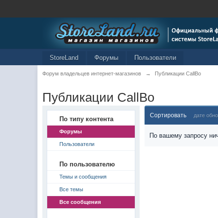
StoreLand
Форумы
Пользователи
Форум владельцев интернет-магазинов
→
Публикации CallBo
Публикации CallBo
Сортировать
дате обн
По типу контента
Форумы
По вашему запросу нич
Пользователи
По пользователю
Темы и сообщения
Все темы
Все сообщения