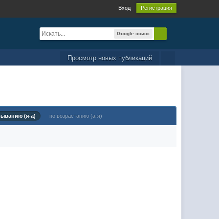
Вход
Регистрация
Google поиск
Просмотр новых публикаций
быванию (я-а)
по возрастанию (а-я)