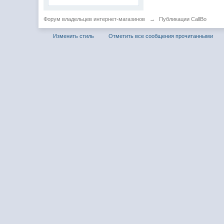
Форум владельцев интернет-магазинов
→
Публикации CallBo
Изменить стиль
Отметить все сообщения прочитанными