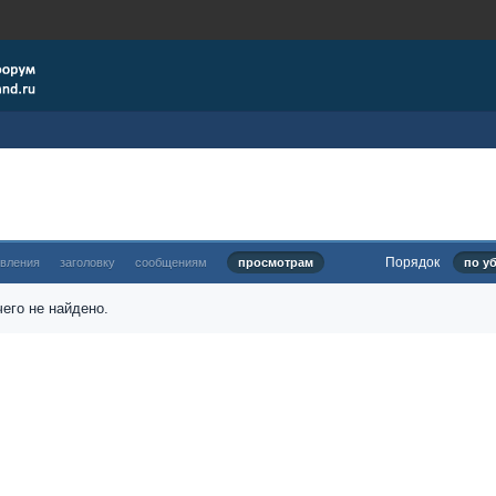
Порядок
овления
заголовку
сообщениям
просмотрам
по у
его не найдено.