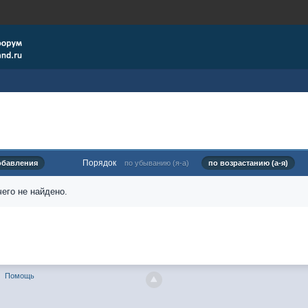
Порядок
обавления
по убыванию (я-а)
по возрастанию (а-я)
его не найдено.
Помощь