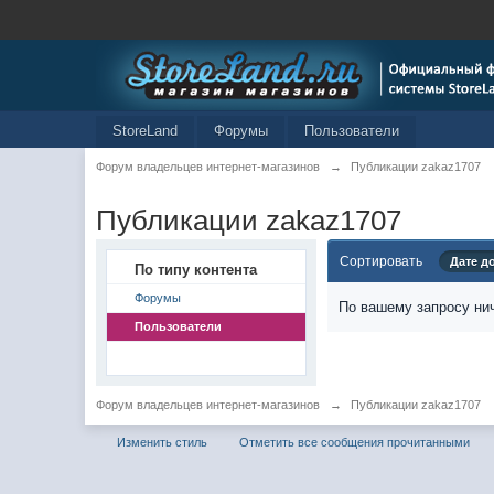
StoreLand
Форумы
Пользователи
Форум владельцев интернет-магазинов
→
Публикации zakaz1707
Публикации zakaz1707
Сортировать
Дате д
По типу контента
Форумы
По вашему запросу нич
Пользователи
Форум владельцев интернет-магазинов
→
Публикации zakaz1707
Изменить стиль
Отметить все сообщения прочитанными