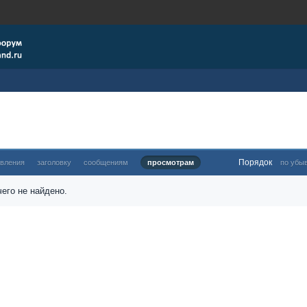
Порядок
овления
заголовку
сообщениям
просмотрам
по убы
его не найдено.