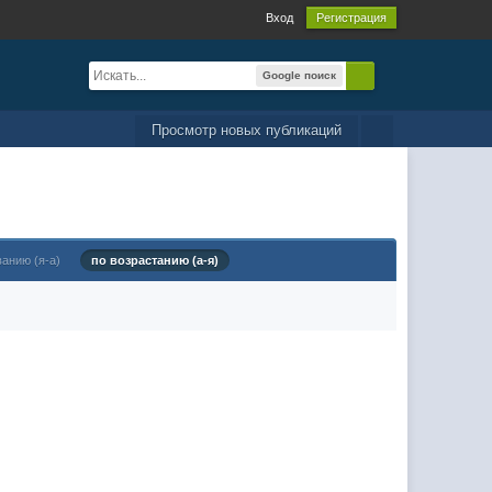
Вход
Регистрация
Google поиск
Просмотр новых публикаций
ванию (я-а)
по возрастанию (а-я)