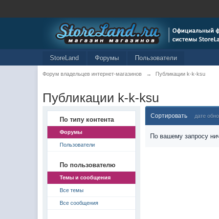
StoreLand
Форумы
Пользователи
Форум владельцев интернет-магазинов
→
Публикации k-k-ksu
Публикации k-k-ksu
Сортировать
дате обн
По типу контента
Форумы
По вашему запросу нич
Пользователи
По пользователю
Темы и сообщения
Все темы
Все сообщения