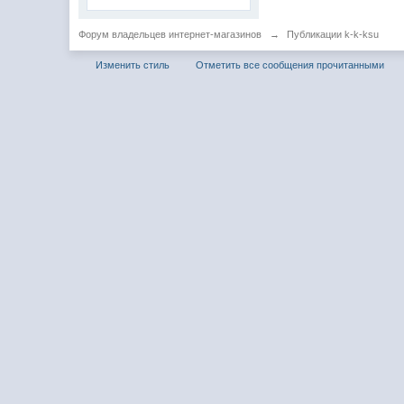
Форум владельцев интернет-магазинов
→
Публикации k-k-ksu
Изменить стиль
Отметить все сообщения прочитанными