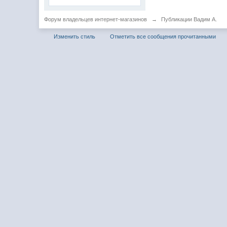
Форум владельцев интернет-магазинов
→
Публикации Вадим А.
Изменить стиль
Отметить все сообщения прочитанными