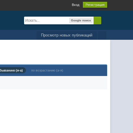
Вход
Регистрация
Google поиск
Просмотр новых публикаций
быванию (я-а)
по возрастанию (а-я)