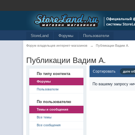
StoreLand
Форумы
Пользователи
Форум владельцев интернет-магазинов
→
Публикации Вадим А.
Публикации Вадим А.
Сортировать
дате о
По типу контента
Форумы
По вашему запросу нич
Пользователи
По пользователю
Темы и сообщения
Все темы
Все сообщения