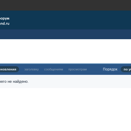
Порядок
бновления
заголовку
сообщениям
просмотрам
по у
его не найдено.