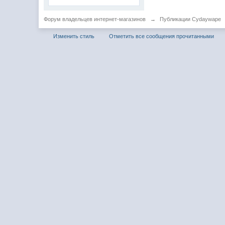
Форум владельцев интернет-магазинов
→
Публикации Cydaywape
Изменить стиль
Отметить все сообщения прочитанными