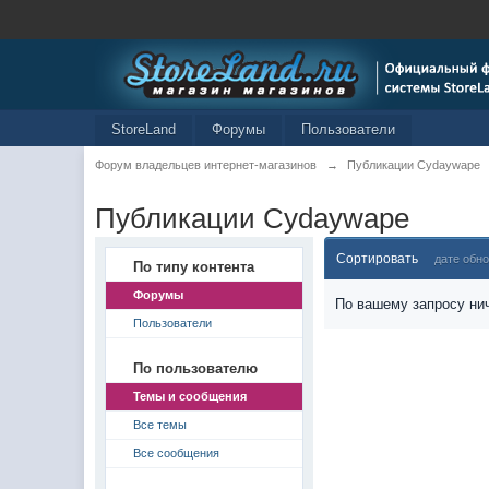
StoreLand
Форумы
Пользователи
Форум владельцев интернет-магазинов
→
Публикации Cydaywape
Публикации Cydaywape
Сортировать
дате обн
По типу контента
Форумы
По вашему запросу нич
Пользователи
По пользователю
Темы и сообщения
Все темы
Все сообщения