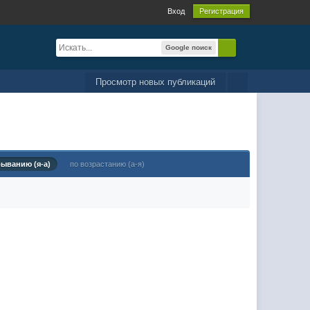
Вход
Регистрация
Google поиск
Просмотр новых публикаций
быванию (я-а)
по возрастанию (а-я)