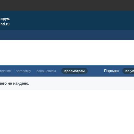
Порядок
овления
заголовку
сообщениям
просмотрам
по у
его не найдено.