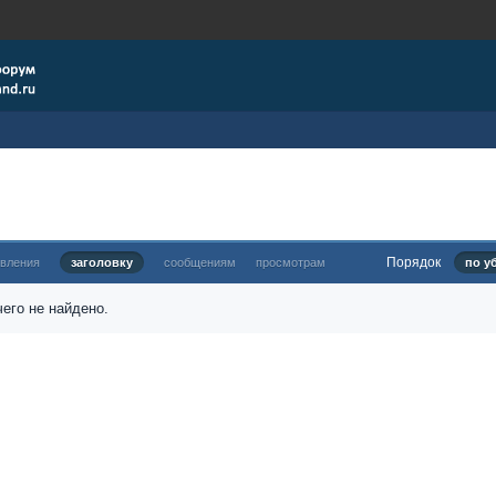
Порядок
овления
заголовку
сообщениям
просмотрам
по у
его не найдено.