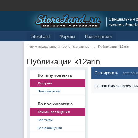
StoreLand
Форумы
Пользователи
Форум владельцев интернет-магазинов
→
Публикации k12arin
Публикации k12arin
Сортировать
дате обн
По типу контента
Форумы
По вашему запросу нич
Пользователи
По пользователю
Темы и сообщения
Все темы
Все сообщения