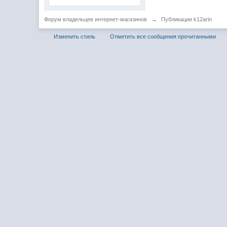
Форум владельцев интернет-магазинов
→
Публикации k12arin
Изменить стиль
Отметить все сообщения прочитанными