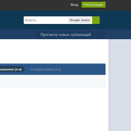
Вход
Регистрация
Google поиск
Просмотр новых публикаций
быванию (я-а)
по возрастанию (а-я)