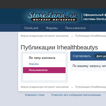
StoreLand
Форумы
Пользователи
Форум владельцев интернет-магазинов
→
Публикации lrhealthbeaut
Публикации lrhealthbeautys
Сортировать
Дате д
По типу контента
Форумы
По вашему запросу нич
Пользователи
Форум владельцев интернет-магазинов
→
Публикации lrhealthbeaut
Изменить стиль
Отметить все сообщения прочитанными