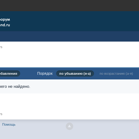
ys
Порядок
обавления
по убыванию (я-а)
по возрастанию (а-я)
его не найдено.
ys
Помощь