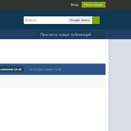
Вход
Регистрация
Google поиск
Просмотр новых публикаций
быванию (я-а)
по возрастанию (а-я)