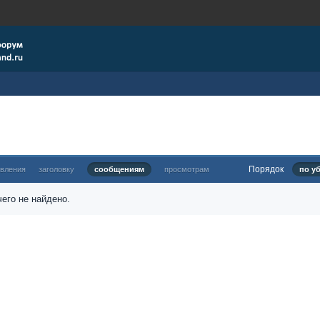
Порядок
овления
заголовку
сообщениям
просмотрам
по у
его не найдено.