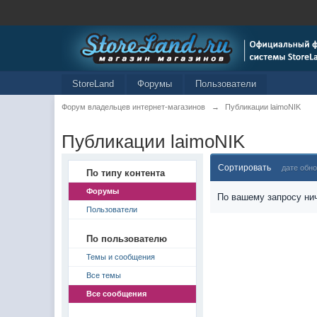
StoreLand
Форумы
Пользователи
Форум владельцев интернет-магазинов
→
Публикации laimoNIK
Публикации laimoNIK
Сортировать
дате обн
По типу контента
Форумы
По вашему запросу нич
Пользователи
По пользователю
Темы и сообщения
Все темы
Все сообщения