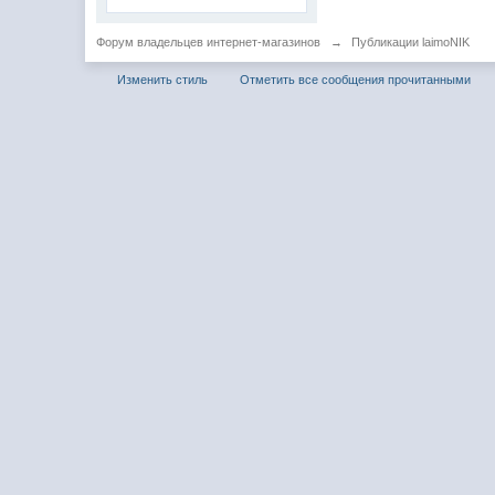
Форум владельцев интернет-магазинов
→
Публикации laimoNIK
Изменить стиль
Отметить все сообщения прочитанными