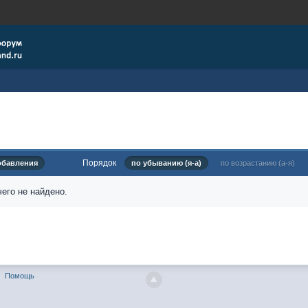
Порядок
обавления
по убыванию (я-а)
по возрастанию (а-я)
его не найдено.
Помощь