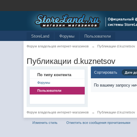
StoreLand
Форумы
Пользователи
Форум владельцев интернет-магазинов
→
Публикации d.kuznetsov
Публикации d.kuznetsov
Сортировать
Дате д
По типу контента
Форумы
По вашему запросу нич
Пользователи
Форум владельцев интернет-магазинов
→
Публикации d.kuznetsov
Изменить стиль
Отметить все сообщения прочитанными