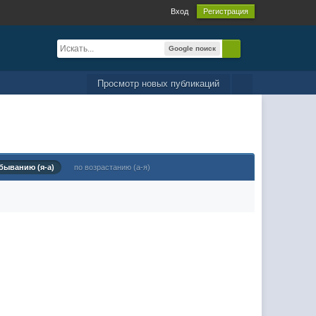
Вход
Регистрация
Google поиск
Просмотр новых публикаций
быванию (я-а)
по возрастанию (а-я)