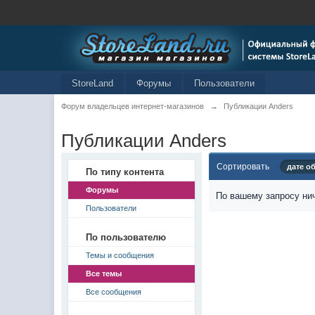
StoreLand
Форумы
Пользователи
Форум владельцев интернет-магазинов
→
Публикации Anders
Публикации Anders
Сортировать
дате о
По типу контента
Форумы
По вашему запросу нич
Пользователи
По пользователю
Темы и сообщения
Все темы
Все сообщения