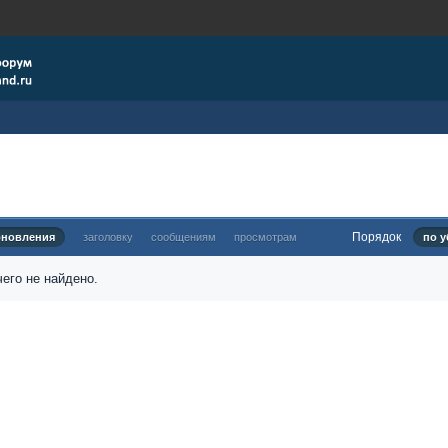
Порядок
бновления
заголовку
сообщениям
просмотрам
по у
его не найдено.