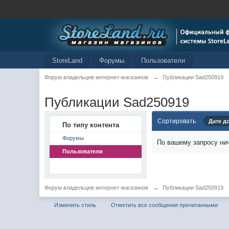
StoreLand
Форумы
Пользователи
Форум владельцев интернет-магазинов
→
Публикации Sad250919
Публикации Sad250919
Сортировать
Дате д
По типу контента
Форумы
По вашему запросу нич
Пользователи
Форум владельцев интернет-магазинов
→
Публикации Sad250919
Изменить стиль
Отметить все сообщения прочитанными