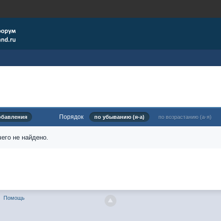
Порядок
обавления
по убыванию (я-а)
по возрастанию (а-я)
его не найдено.
Помощь