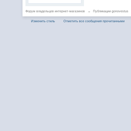
Форум владельцев интернет-магазинов
→
Публикации gonovestus
Изменить стиль
Отметить все сообщения прочитанными