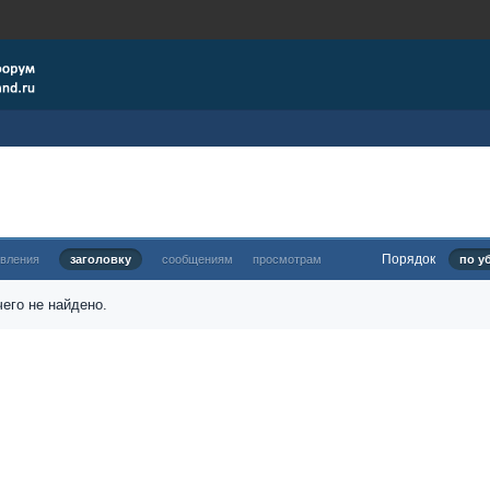
Порядок
овления
заголовку
сообщениям
просмотрам
по у
его не найдено.