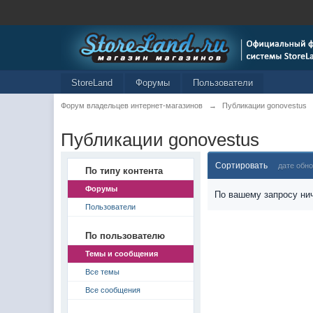
StoreLand
Форумы
Пользователи
Форум владельцев интернет-магазинов
→
Публикации gonovestus
Публикации gonovestus
Сортировать
дате обн
По типу контента
Форумы
По вашему запросу нич
Пользователи
По пользователю
Темы и сообщения
Все темы
Все сообщения