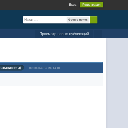
Вход
Регистрация
Google поиск
Просмотр новых публикаций
быванию (я-а)
по возрастанию (а-я)