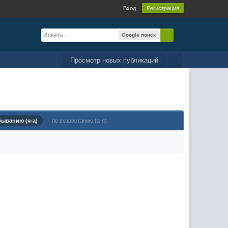
Вход
Регистрация
Google поиск
Просмотр новых публикаций
быванию (я-а)
по возрастанию (а-я)