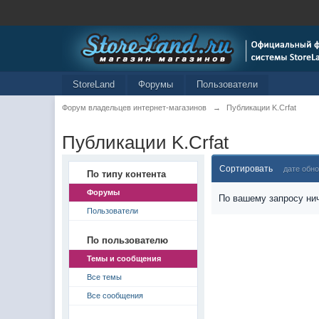
StoreLand
Форумы
Пользователи
Форум владельцев интернет-магазинов
→
Публикации K.Crfat
Публикации K.Crfat
Сортировать
дате обн
По типу контента
Форумы
По вашему запросу нич
Пользователи
По пользователю
Темы и сообщения
Все темы
Все сообщения