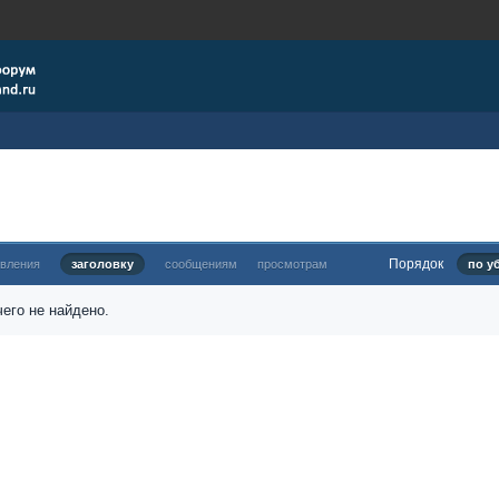
Порядок
овления
заголовку
сообщениям
просмотрам
по у
его не найдено.