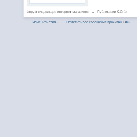
Форум владельцев интернет-магазинов
→
Публикации K.Crfat
Изменить стиль
Отметить все сообщения прочитанными