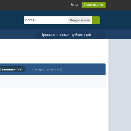
Вход
Регистрация
Google поиск
Просмотр новых публикаций
быванию (я-а)
по возрастанию (а-я)