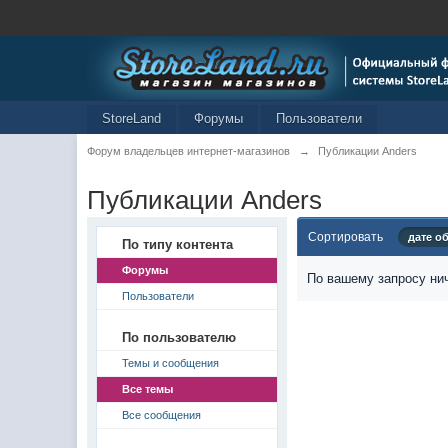
StoreLand
Форумы
Пользователи
Форум владельцев интернет-магазинов
→
Публикации Anders
Публикации Anders
Сортировать
дате о
По типу контента
Форумы
По вашему запросу нич
Пользователи
По пользователю
Темы и сообщения
Все темы
Все сообщения