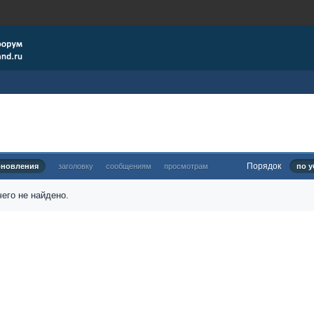
Порядок
бновления
заголовку
сообщениям
просмотрам
по у
его не найдено.