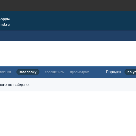
Порядок
овления
заголовку
сообщениям
просмотрам
по у
его не найдено.