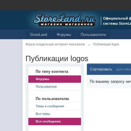
StoreLand
Форумы
Пользователи
Форум владельцев интернет-магазинов
→
Публикации logos
Публикации logos
Сортировать
дате обн
По типу контента
Форумы
По вашему запросу нич
Пользователи
По пользователю
Темы и сообщения
Все темы
Все сообщения