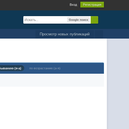
Вход
Регистрация
Google поиск
Просмотр новых публикаций
быванию (я-а)
по возрастанию (а-я)