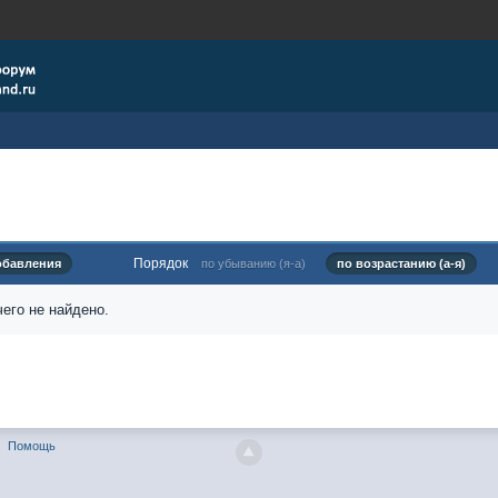
Порядок
обавления
по убыванию (я-а)
по возрастанию (а-я)
его не найдено.
Помощь