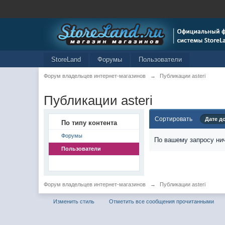
StoreLand
Форумы
Пользователи
Форум владельцев интернет-магазинов
→
Публикации asteri
Публикации asteri
Сортировать
Дате д
По типу контента
Форумы
По вашему запросу нич
Пользователи
Форум владельцев интернет-магазинов
→
Публикации asteri
Изменить стиль
Отметить все сообщения прочитанными