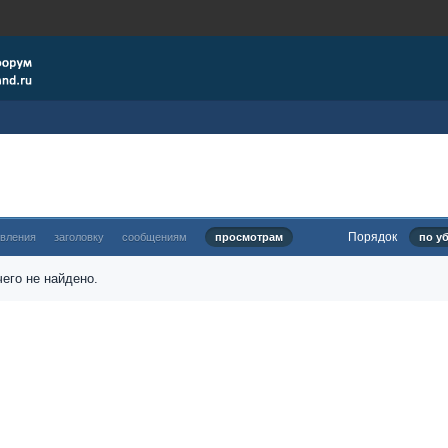
Порядок
овления
заголовку
сообщениям
просмотрам
по у
его не найдено.