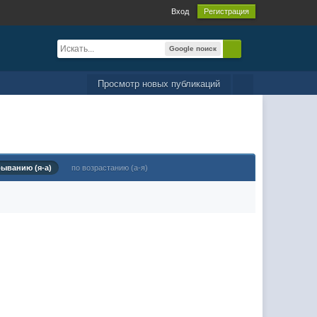
Вход
Регистрация
Google поиск
Просмотр новых публикаций
быванию (я-а)
по возрастанию (а-я)