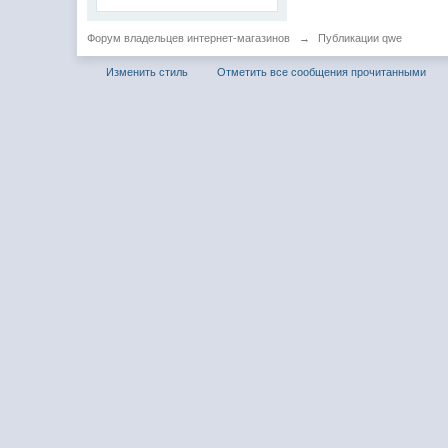
Форум владельцев интернет-магазинов
→
Публикации qwe
Изменить стиль
Отметить все сообщения прочитанными