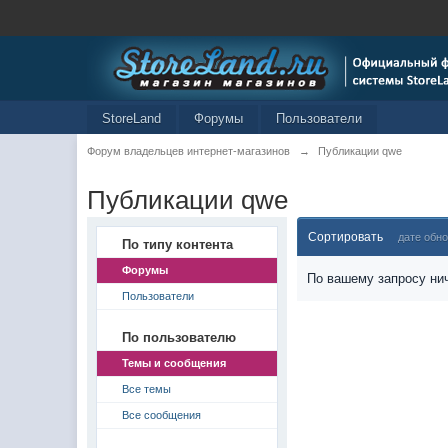
StoreLand
Форумы
Пользователи
Форум владельцев интернет-магазинов
→
Публикации qwe
Публикации qwe
Сортировать
дате обн
По типу контента
Форумы
По вашему запросу нич
Пользователи
По пользователю
Темы и сообщения
Все темы
Все сообщения