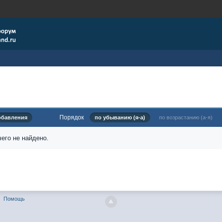
Порядок
обавления
по убыванию (я-а)
по возрастанию (а-я)
его не найдено.
Помощь