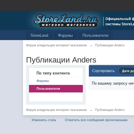
StoreLand
Форумы
Пользователи
Форум владельцев интернет-магазинов
→
Публикации Anders
Публикации Anders
Сортировать
Дате д
По типу контента
Форумы
По вашему запросу нич
Пользователи
Форум владельцев интернет-магазинов
→
Публикации Anders
Изменить стиль
Отметить все сообщения прочитанными