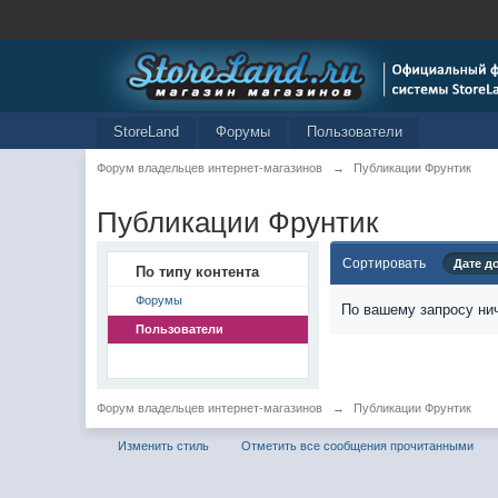
StoreLand
Форумы
Пользователи
Форум владельцев интернет-магазинов
→
Публикации Фрунтик
Публикации Фрунтик
Сортировать
Дате д
По типу контента
Форумы
По вашему запросу нич
Пользователи
Форум владельцев интернет-магазинов
→
Публикации Фрунтик
Изменить стиль
Отметить все сообщения прочитанными