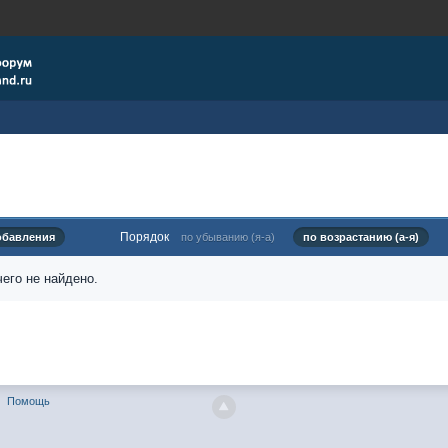
Порядок
обавления
по убыванию (я-а)
по возрастанию (а-я)
его не найдено.
Помощь