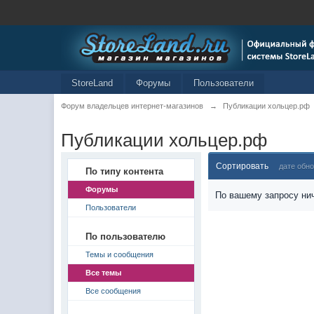
StoreLand
Форумы
Пользователи
Форум владельцев интернет-магазинов
→
Публикации хольцер.рф
Публикации хольцер.рф
Сортировать
дате обн
По типу контента
Форумы
По вашему запросу нич
Пользователи
По пользователю
Темы и сообщения
Все темы
Все сообщения