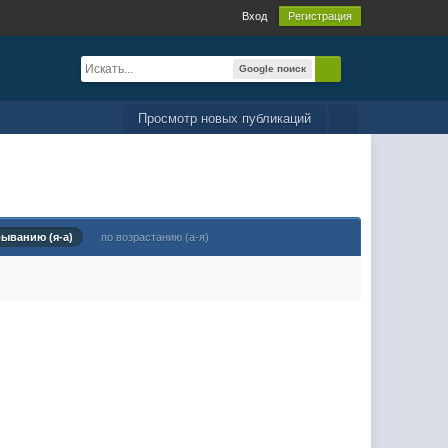
Вход
Регистрация
Google поиск
Просмотр новых публикаций
быванию (я-а)
по возрастанию (а-я)