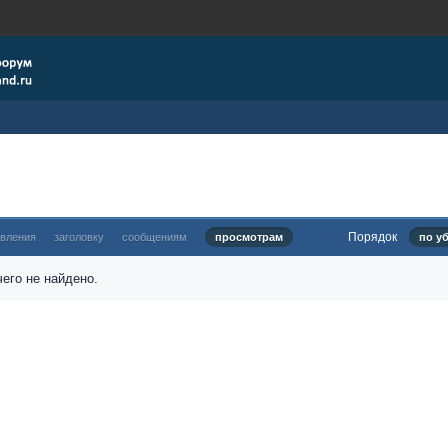
Порядок
овления
заголовку
сообщениям
просмотрам
по у
его не найдено.