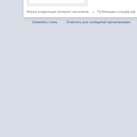
Форум владельцев интернет-магазинов
→
Публикации хольцер.рф
Изменить стиль
Отметить все сообщения прочитанными