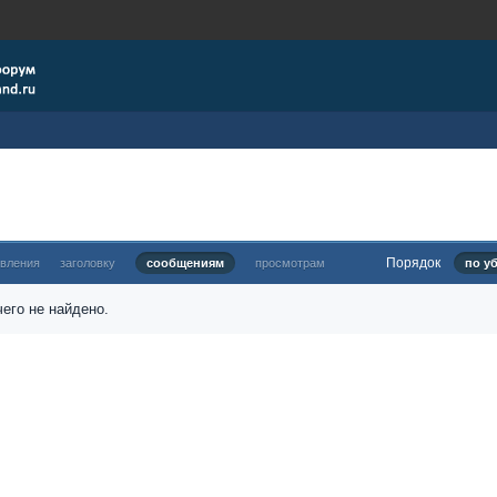
Порядок
овления
заголовку
сообщениям
просмотрам
по у
его не найдено.