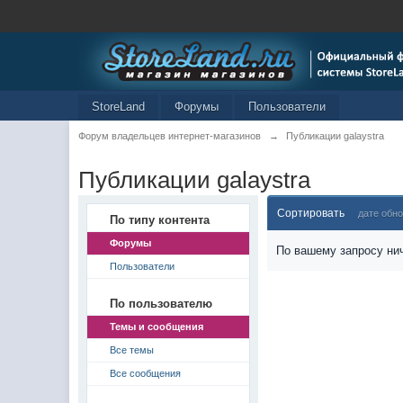
StoreLand
Форумы
Пользователи
Форум владельцев интернет-магазинов
→
Публикации galaystra
Публикации galaystra
Сортировать
дате обн
По типу контента
Форумы
По вашему запросу нич
Пользователи
По пользователю
Темы и сообщения
Все темы
Все сообщения