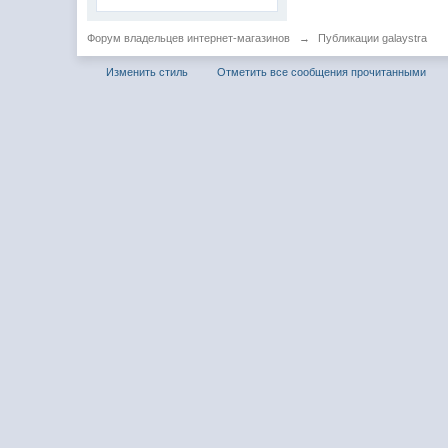
Форум владельцев интернет-магазинов
→
Публикации galaystra
Изменить стиль
Отметить все сообщения прочитанными