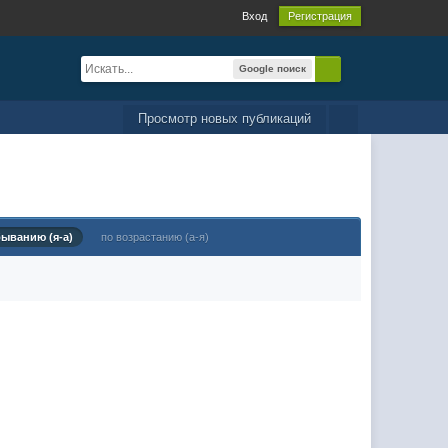
Вход
Регистрация
Google поиск
Просмотр новых публикаций
быванию (я-а)
по возрастанию (а-я)