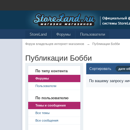
StoreLand
Форумы
Пользователи
Форум владельцев интернет-магазинов
→
Публикации Бобби
Публикации Бобби
Сортировать
дате о
По типу контента
Форумы
По вашему запросу нич
Пользователи
По пользователю
Темы и сообщения
Все темы
Все сообщения