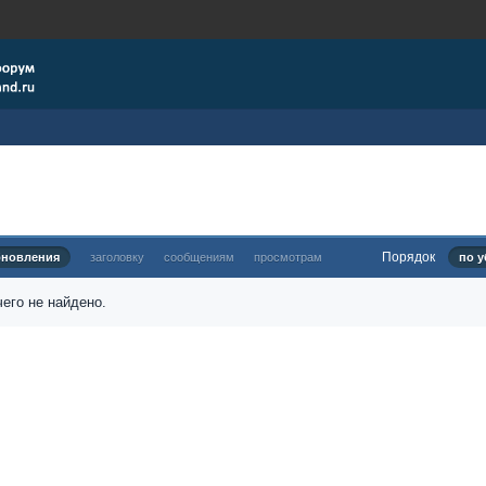
Порядок
бновления
заголовку
сообщениям
просмотрам
по у
его не найдено.