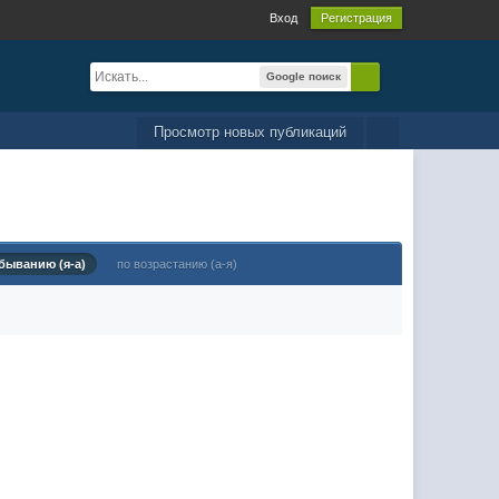
Вход
Регистрация
Google поиск
Просмотр новых публикаций
быванию (я-а)
по возрастанию (а-я)