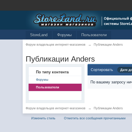
StoreLand
Форумы
Пользователи
Форум владельцев интернет-магазинов
→
Публикации Anders
Публикации Anders
Сортировать
Дате д
По типу контента
Форумы
По вашему запросу нич
Пользователи
Форум владельцев интернет-магазинов
→
Публикации Anders
Изменить стиль
Отметить все сообщения прочитанными