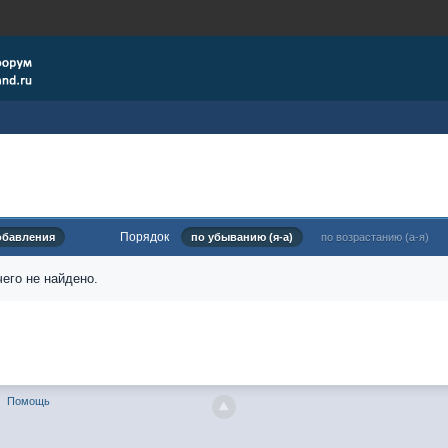
Порядок
обавления
по убыванию (я-а)
по возрастанию (а-я)
его не найдено.
Помощь