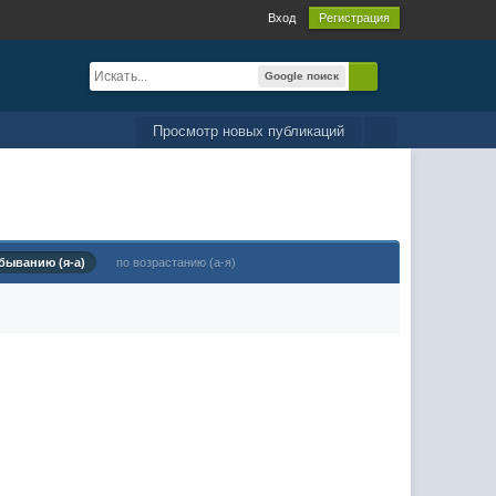
Вход
Регистрация
Google поиск
Просмотр новых публикаций
быванию (я-а)
по возрастанию (а-я)