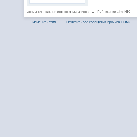
Форум владельцев интернет-магазинов
→
Публикации laimoNIK
Изменить стиль
Отметить все сообщения прочитанными