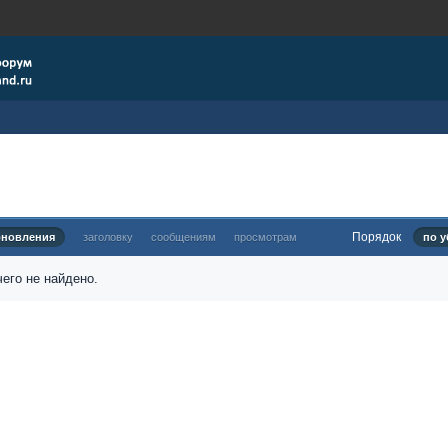
Порядок
бновления
заголовку
сообщениям
просмотрам
по у
его не найдено.