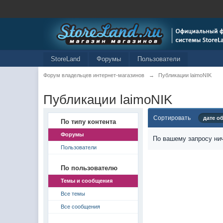
StoreLand
Форумы
Пользователи
Форум владельцев интернет-магазинов
→
Публикации laimoNIK
Публикации laimoNIK
Сортировать
дате о
По типу контента
Форумы
По вашему запросу нич
Пользователи
По пользователю
Темы и сообщения
Все темы
Все сообщения