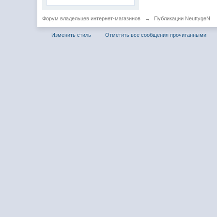
Форум владельцев интернет-магазинов
→
Публикации NeuttygeN
Изменить стиль
Отметить все сообщения прочитанными