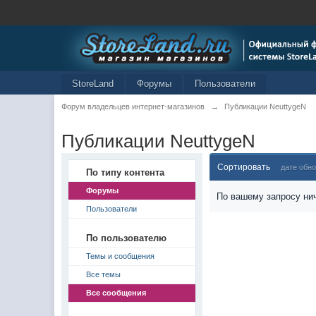
StoreLand
Форумы
Пользователи
Форум владельцев интернет-магазинов
→
Публикации NeuttygeN
Публикации NeuttygeN
Сортировать
дате обн
По типу контента
Форумы
По вашему запросу нич
Пользователи
По пользователю
Темы и сообщения
Все темы
Все сообщения