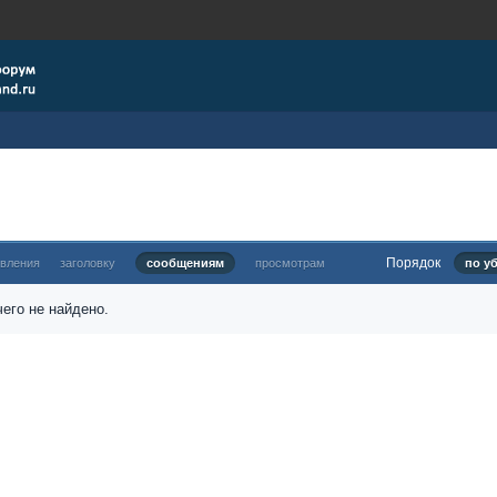
Порядок
овления
заголовку
сообщениям
просмотрам
по у
его не найдено.