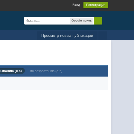
Вход
Регистрация
Google поиск
Просмотр новых публикаций
быванию (я-а)
по возрастанию (а-я)