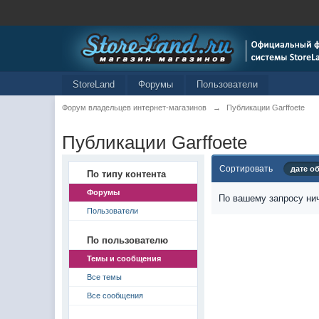
StoreLand
Форумы
Пользователи
Форум владельцев интернет-магазинов
→
Публикации Garffoete
Публикации Garffoete
Сортировать
дате о
По типу контента
Форумы
По вашему запросу нич
Пользователи
По пользователю
Темы и сообщения
Все темы
Все сообщения