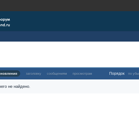
Порядок
бновления
заголовку
сообщениям
просмотрам
по убы
его не найдено.