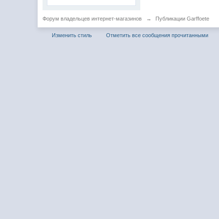
Форум владельцев интернет-магазинов
→
Публикации Garffoete
Изменить стиль
Отметить все сообщения прочитанными