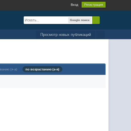
Вход
Регистрация
Google поиск
Просмотр новых публикаций
ванию (я-а)
по возрастанию (а-я)