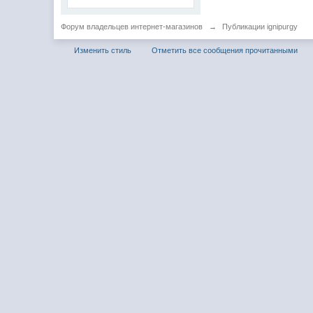
Форум владельцев интернет-магазинов
→
Публикации ignipurgy
Изменить стиль
Отметить все сообщения прочитанными