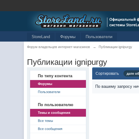
StoreLand
Форумы
Пользователи
Форум владельцев интернет-магазинов
→
Публикации ignipurgy
Публикации ignipurgy
Сортировать
дате о
По типу контента
Форумы
По вашему запросу нич
Пользователи
По пользователю
Темы и сообщения
Все темы
Все сообщения