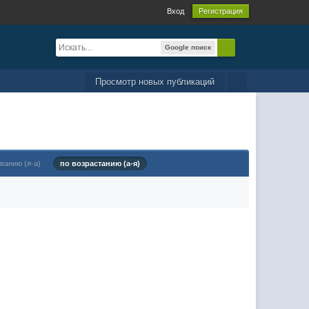
Вход
Регистрация
Google поиск
Просмотр новых публикаций
ванию (я-а)
по возрастанию (а-я)