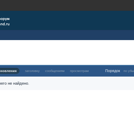
Порядок
бновления
заголовку
сообщениям
просмотрам
по убы
его не найдено.