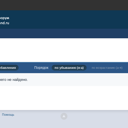
Порядок
обавления
по убыванию (я-а)
по возрастанию (а-я)
его не найдено.
Помощь