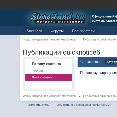
StoreLand
Форумы
Пользователи
Форум владельцев интернет-магазинов
→
Публикации quicknotice6
Публикации quicknotice6
Сортировать
Дате д
По типу контента
Форумы
По вашему запросу нич
Пользователи
Форум владельцев интернет-магазинов
→
Публикации quicknotice6
Изменить стиль
Отметить все сообщения прочитанными