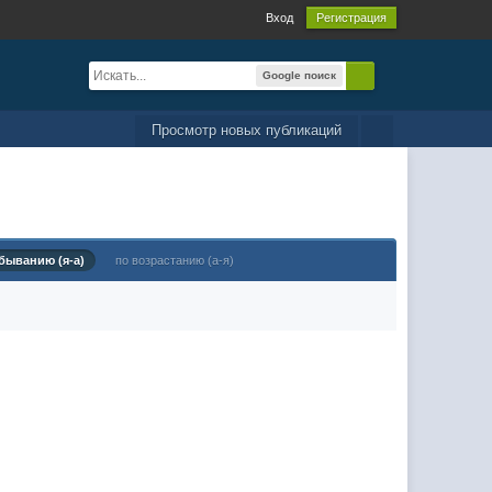
Вход
Регистрация
Google поиск
Просмотр новых публикаций
быванию (я-а)
по возрастанию (а-я)