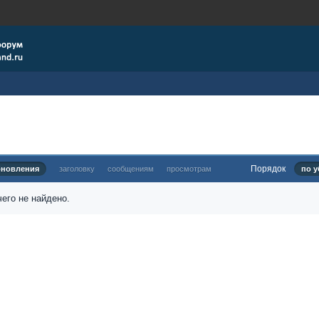
Порядок
бновления
заголовку
сообщениям
просмотрам
по у
его не найдено.