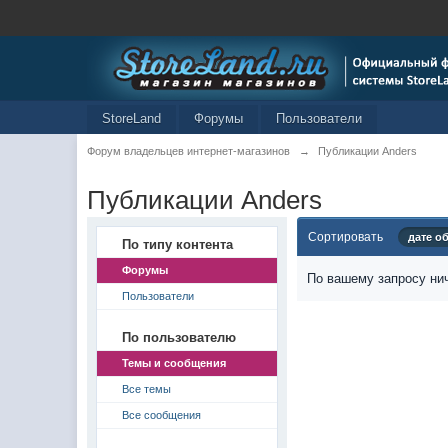
StoreLand
Форумы
Пользователи
Форум владельцев интернет-магазинов
→
Публикации Anders
Публикации Anders
Сортировать
дате о
По типу контента
Форумы
По вашему запросу нич
Пользователи
По пользователю
Темы и сообщения
Все темы
Все сообщения