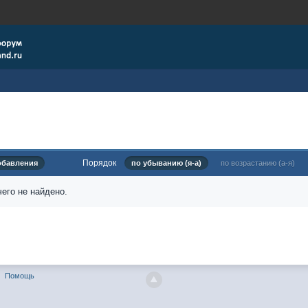
Порядок
обавления
по убыванию (я-а)
по возрастанию (а-я)
его не найдено.
Помощь