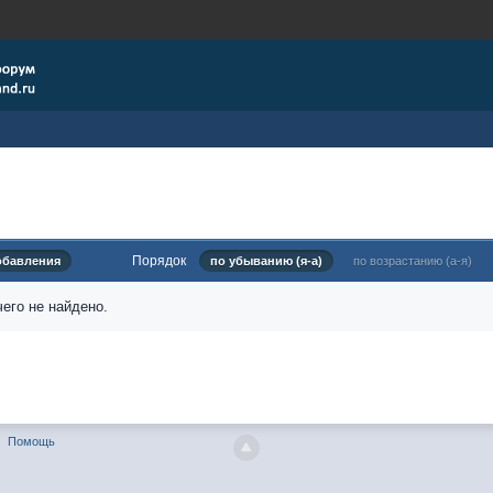
Порядок
обавления
по убыванию (я-а)
по возрастанию (а-я)
его не найдено.
Помощь