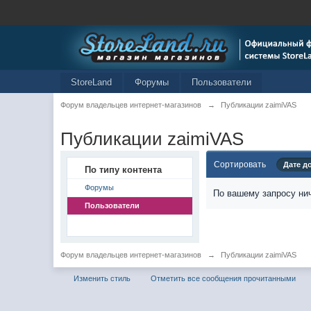
StoreLand
Форумы
Пользователи
Форум владельцев интернет-магазинов
→
Публикации zaimiVAS
Публикации zaimiVAS
Сортировать
Дате д
По типу контента
Форумы
По вашему запросу нич
Пользователи
Форум владельцев интернет-магазинов
→
Публикации zaimiVAS
Изменить стиль
Отметить все сообщения прочитанными